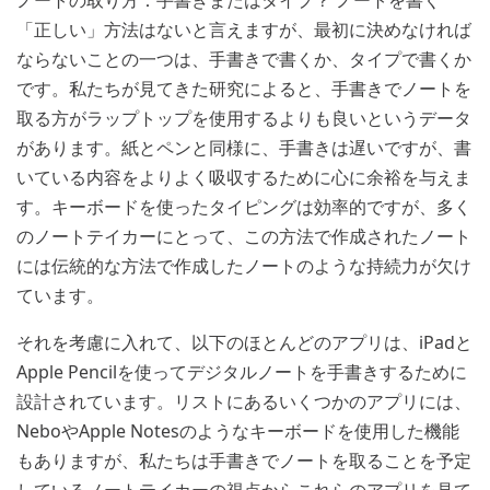
ノートの取り方：手書きまたはタイプ？
ノートを書く
「正しい」方法はないと言えますが、最初に決めなければ
ならないことの一つは、手書きで書くか、タイプで書くか
です。私たちが見てきた研究によると、手書きでノートを
取る方がラップトップを使用するよりも良いというデータ
があります。紙とペンと同様に、手書きは遅いですが、書
いている内容をよりよく吸収するために心に余裕を与えま
す。キーボードを使ったタイピングは効率的ですが、多く
のノートテイカーにとって、この方法で作成されたノート
には伝統的な方法で作成したノートのような持続力が欠け
ています。
iPad
それを考慮に入れて、以下のほとんどのアプリは、
と
Apple Pencil
を使ってデジタルノートを手書きするために
設計されています。リストにあるいくつかのアプリには、
Nebo
Apple Notes
や
のようなキーボードを使用した機能
もありますが、私たちは手書きでノートを取ることを予定