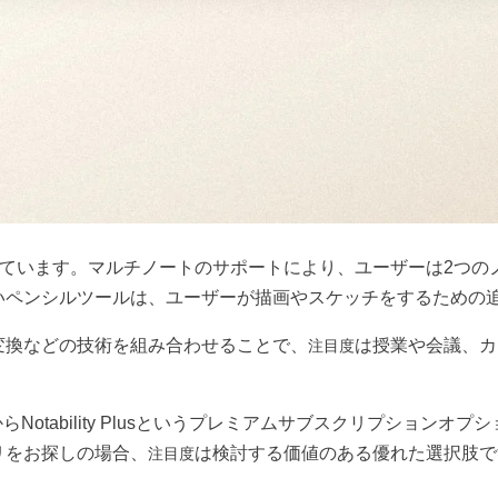
ています。マルチノートのサポートにより、ユーザーは
2
つの
いペンシルツールは、ユーザーが描画やスケッチをするための
変換などの技術を組み合わせることで、
は授業や会議、カ
注目度
から
Notability Plus
というプレミアムサブスクリプションオプシ
リをお探しの場合、
は検討する価値のある優れた選択肢で
注目度