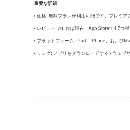
重要な詳細
•
価格
:
無料プランが利用可能です。プレミア
•
レビュー
:
は現在、
App Store
で
4.7
つ星
注目度
•
プラットフォーム
: iPad
、
iPhone
、および
Ma
•
リンク
:
アプリをダウンロードする
/
ウェブ