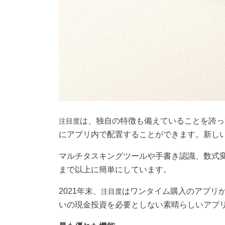
は、独自の特徴も備えていることを誇っ
注目度
にアプリ内で配置することができます。新し
マルチタスキングツールや手書き認識、数式
まで以上に簡単にしています。
2021
年末、
はワンタイム購入のアプリ
注目度
いの現金投資を必要としない素晴らしいアプ