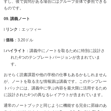
すし、後で質問がある場合にはグループ全体で参照できる
ものです。
09.
講義ノート
l
リンク
：
エッツィー
l
価格
：
3.20
ドル
l
ハイライト
：講義中にノートを取るために特別に設計さ
れた
4
つのテンプレートバージョンが含まれていま
す。
おそらく読書課題や他の学校の仕事もあるかもしれません
が、ノートを取る主な情報源は講義です。このテンプレー
トパックには、講義中に学ぶ内容を最大限に活用するため
に設計された
4
つの異なるレイアウトが含まれています。
通常のノートブックと同じように機能する完全に罫線のあ