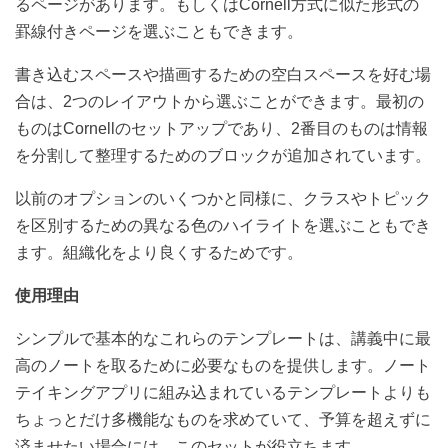
るページがあります。もしくは
Cornell
方式に似た形式の
罫線付きページを選ぶこともできます。
書き込むスペースや描画するための空白スペースを好む場
合は、
2
つのレイアウトから選ぶことができます。最初の
ものは
Cornell
のセットアップであり、
2
番目のものは情報
を分割して整理するためのブロックが追加されています。
以前のオプションのいくつかと同様に、クラスやトピック
を区別するための異なる色のハイライトを選ぶこともでき
ます。組織化をより良くするためです。
使用理由
シンプルで基本的なこれらのテンプレートは、講義中に最
高のノートを取るために必要なものを提供します。ノート
テイキングアプリに組み込まれているテンプレートよりも
ちょっとだけ多機能なものを求めていて、予算を超えずに
済ませたい場合には、このセットが役立ちます。