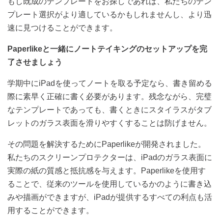
もし既成のテンプレートをお探しであれば、私たちのテン
プレート選択がより適しているかもしれませんし、より迅
速に見つけることができます。
Paperlike
と一緒にノートテイキングのセットアップを完
了させましょう
学期中に
iPad
を使ってノートを取る予定なら、書き留める
際に素早く正確に書く必要があります。残念ながら、完璧
なテンプレートであっても、書くときにスタイラスがタブ
レットのガラス表面を滑りやすくすることは防げません。
その問題を解決するために
Paperlike
が開発されました。
私たちのスクリーンプロテクターは、
iPad
のガラス表面に
実際の紙の質感と抵抗感を与えます。
Paperlike
を使用す
ることで、従来のツールを使用しているかのように書き込
みや描画ができますが、
iPad
が提供するすべての利点も活
用することができます。