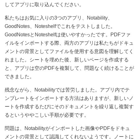
してアプリに取り込んでください。
私たちはお気に入りの
3
つのアプリ、
Notability
、
GoodNotes
、
Noteshelf
でこれをテストしました。
GoodNotes
と
Noteshelf
は使いやすかったです。
PDF
ファ
イルをインポートする際、両方のアプリは私たちがドキュ
メントの背景としてファイルを使用する意図を理解してく
れました。シートを埋めた後、新しいページを作成する
と、アプリは空の
PDF
を複製して、問題なく続けることが
できました。
残念ながら、
Notability
では苦労しました。アプリ内でテ
ンプレートをインポートする方法はありますが、新しいノ
ートを作成するたびにそのドキュメントを繰り返し複製す
るというややこしい手順が必要です。
問題は、
Notability
がインポートした画像や
PDF
をドキュ
メントの背景として認識してくれないようです。ノートに