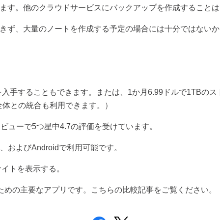
ます。他のクラウドサービスにバックアップを作成することは
きず、大量のノートを作成する予定の場合には十分ではないか
を入手することもできます。または、
1
か月
6.99
ドルで
1TB
のス
全体との統合も利用できます。）
レビューで
5
つ星中
4.7
の評価を受けています。
、および
Android
で利用可能です。
サイトを表示する。
ための主要なアプリです。こちらの比較記事をご覧ください。