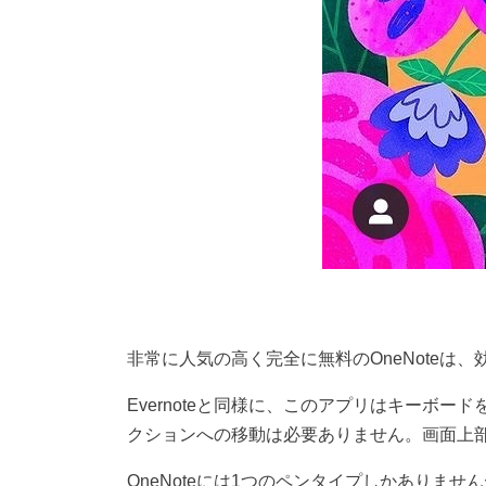
非常に人気の高く完全に無料の
OneNote
は、
Evernote
と同様に、このアプリはキーボード
クションへの移動は必要ありません。画面上
OneNote
には
1
つのペンタイプしかありません