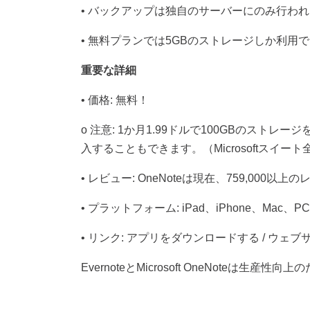
•
バックアップは独自のサーバーにのみ行われ
•
無料プランでは
5GB
のストレージしか利用で
重要な詳細
•
価格
:
無料！
o
注意
: 1
か月
1.99
ドルで
100GB
のストレージ
入することもできます。（
Microsoft
スイート
•
レビュー
: OneNote
は現在、
759,000
以上の
•
プラットフォーム
: iPad
、
iPhone
、
Mac
、
PC
•
リンク
:
アプリをダウンロードする
/
ウェブ
Evernote
と
Microsoft OneNote
は生産性向上の