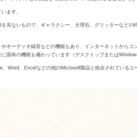
ています。
類を見ないもので、ギャラクシー、大理石、グリッターなどの
トやオーディオ録音などの機能もあり、インターネットからコ
全に固有の機能も備わっています（デスクトップまたは
Window
ve
、
Word
、
Excel
などの他の
Microsoft
製品と統合されているユ