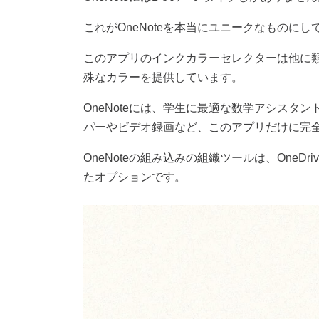
これが
OneNote
を本当にユニークなものにし
このアプリのインクカラーセレクターは他に
殊なカラーを提供しています。
OneNote
には、学生に最適な数学アシスタン
パーやビデオ録画など、このアプリだけに完
OneNote
の組み込みの組織ツールは、
OneDri
たオプションです。